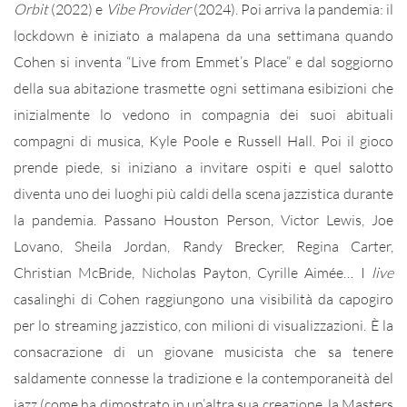
Orbit
(2022) e
Vibe Provider
(2024). Poi arriva la pandemia: il
lockdown è iniziato a malapena da una settimana quando
Cohen si inventa “Live from Emmet’s Place” e dal soggiorno
della sua abitazione trasmette ogni settimana esibizioni che
inizialmente lo vedono in compagnia dei suoi abituali
compagni di musica, Kyle Poole e Russell Hall. Poi il gioco
prende piede, si iniziano a invitare ospiti e quel salotto
diventa uno dei luoghi più caldi della scena jazzistica durante
la pandemia. Passano Houston Person, Victor Lewis, Joe
Lovano, Sheila Jordan, Randy Brecker, Regina Carter,
Christian McBride, Nicholas Payton, Cyrille Aimée… I
live
casalinghi di Cohen raggiungono una visibilità da capogiro
per lo streaming jazzistico, con milioni di visualizzazioni. È la
consacrazione di un giovane musicista che sa tenere
saldamente connesse la tradizione e la contemporaneità del
jazz (come ha dimostrato in un’altra sua creazione, la Masters