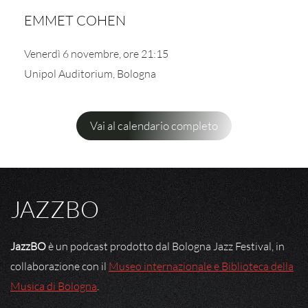
EMMET COHEN
Venerdì 6 novembre, ore 21:15
Unipol Auditorium, Bologna
Vai al calendario completo
JAZZBO
JazzBO
è un podcast prodotto dal Bologna Jazz Festival, in
collaborazione con il
Museo internazionale e Biblioteca della
Musica di Bologna
.