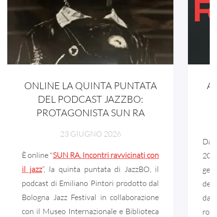
ONLINE LA QUINTA PUNTATA
A
DEL PODCAST JAZZBO:
PROTAGONISTA SUN RA
23 GIUGNO 2026
Dal 
È online "
SUN RA. Incontri ravvicinati con
202
il jazz
”, la quinta puntata di JazzBO, il
gene
podcast di Emiliano Pintori prodotto dal
dell
Bologna Jazz Festival in collaborazione
da i
con il Museo Internazionale e Biblioteca
rott