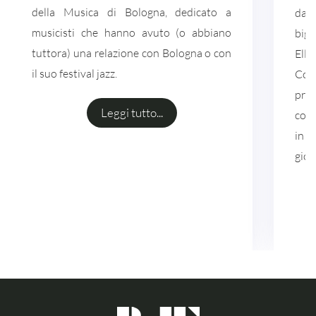
della Musica di Bologna, dedicato a
da r
musicisti che hanno avuto (o abbiano
big 
tuttora) una relazione con Bologna o con
Elli
il suo festival jazz.
Coh
pro
Leggi tutto...
conn
in v
giov