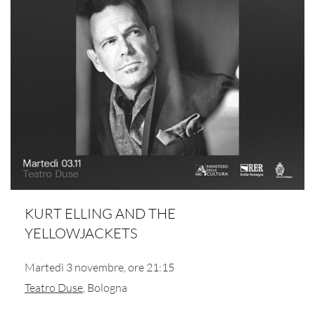
KURT ELLING AND THE
YELLOWJACKETS
Martedì 3 novembre, ore 21:15
Teatro Duse
, Bologna