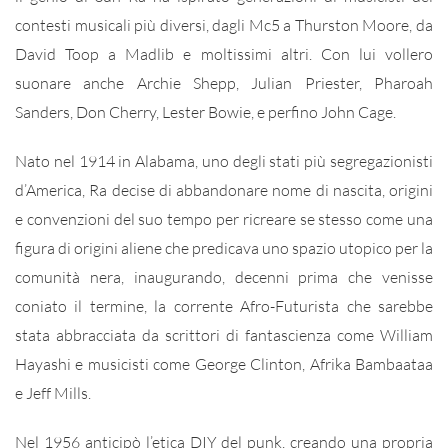
contesti musicali più diversi, dagli Mc5 a Thurston Moore, da
David Toop a Madlib e moltissimi altri. Con lui vollero
suonare anche Archie Shepp, Julian Priester, Pharoah
Sanders, Don Cherry, Lester Bowie, e perfino John Cage.
Nato nel 1914 in Alabama, uno degli stati più segregazionisti
d’America, Ra decise di abbandonare nome di nascita, origini
e convenzioni del suo tempo per ricreare se stesso come una
figura di origini aliene che predicava uno spazio utopico per la
comunità nera, inaugurando, decenni prima che venisse
coniato il termine, la corrente Afro-Futurista che sarebbe
stata abbracciata da scrittori di fantascienza come William
Hayashi e musicisti come George Clinton, Afrika Bambaataa
e Jeff Mills.
Nel 1956 anticipò l’etica DIY del punk, creando una propria