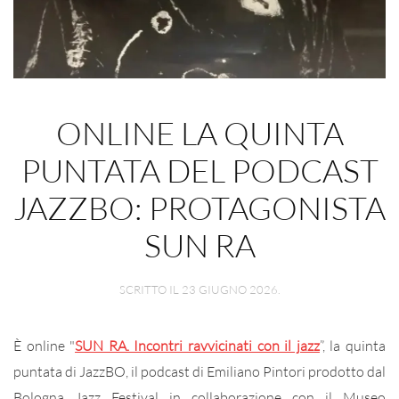
ONLINE LA QUINTA
PUNTATA DEL PODCAST
JAZZBO: PROTAGONISTA
SUN RA
SCRITTO IL
23 GIUGNO 2026
.
È online "
SUN RA. Incontri ravvicinati con il jazz
”, la quinta
puntata di JazzBO, il podcast di Emiliano Pintori prodotto dal
Bologna Jazz Festival in collaborazione con il Museo